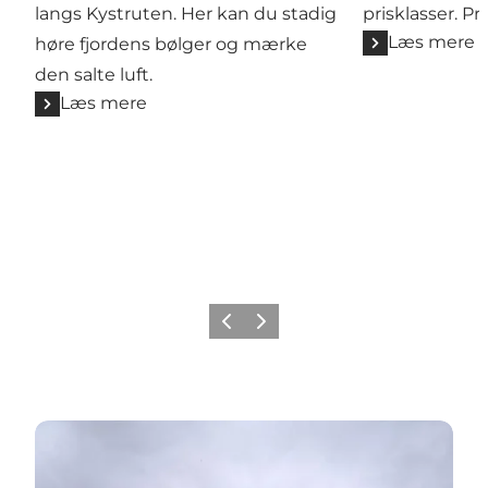
langs Kystruten. Her kan du stadig
prisklasser. Pri
Læs mere
høre fjordens bølger og mærke
den salte luft.
Læs mere
Forrige billede
Næste billede
Mors - Øen med de mange oplevelsestilbud og natur