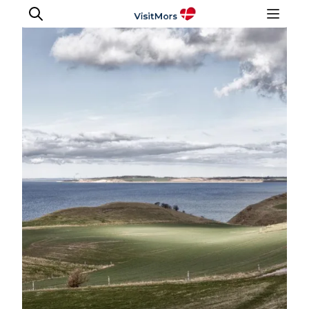
Aktiviteter
Oplevelser
Info om Mors
Overnatning
Pakketure / Ferieophold
Planlæg din tur