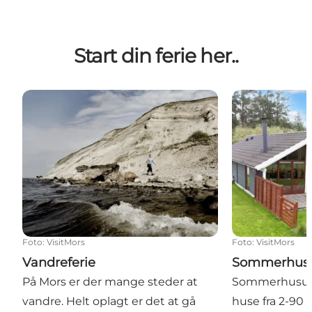
Start din ferie her..
Vandreferie
Sommerhusud
Foto
:
VisitMors
Foto
:
VisitMors
Vandreferie
Sommerhusu
På Mors er der mange steder at
Sommerhusudle
vandre. Helt oplagt er det at gå
huse fra 2-90 p