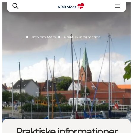
■
■
…
Info om Mors
Praktisk information
Aktiviteter
Oplevelser
Info om Mors
Overnatning
Pakketure / Ferieophold
Planlæg din tur
Praktiske informationer