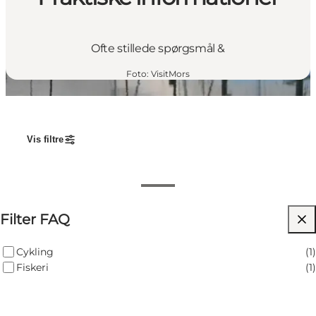
Ofte stillede spørgsmål &
Foto
:
VisitMors
Vis filtre
Hvor kan man leje cykler?
Filter FAQ
Hvor kan man købe et fiskekort?
Cykling
(
1
)
Fiskeri
(
1
)