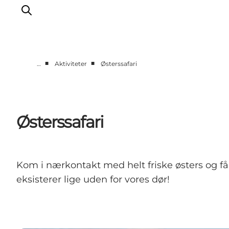
■
■
…
Aktiviteter
Østerssafari
Aktiviteter
Oplevelser
Info om Mors
Østerssafari
Overnatning
Pakketure / Ferieophold
Planlæg din tur
Kom i nærkontakt med helt friske østers og få
eksisterer lige uden for vores dør!