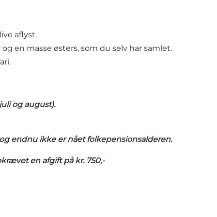
ve aflyst.
er og en masse østers, som du selv har samlet.
ri.
uli og august).
r, og endnu ikke er nået folkepensionsalderen.
krævet en afgift på kr. 750,-