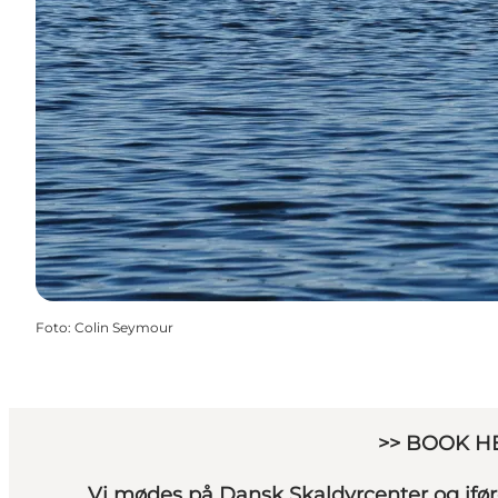
Foto
:
Colin Seymour
>> BOOK H
Vi mødes på Dansk Skaldyrcenter og ifører