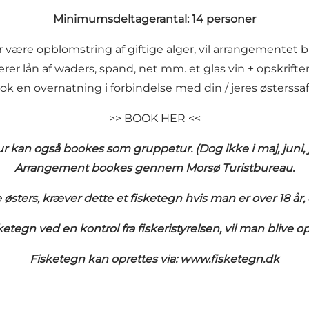
Minimumsdeltagerantal: 14 personer
r være opblomstring af giftige alger, vil arrangementet bli
derer lån af waders, spand, net mm. et glas vin + opskrift
ok en overnatning i forbindelse med din / jeres østerssafa
>> BOOK HER <<
 kan også bookes som gruppetur. (Dog ikke i maj, juni, j
Arrangement bookes gennem Morsø Turistbureau.
e østers, kræver dette et fisketegn hvis man er over 18 å
etegn ved en kontrol fra fiskeristyrelsen, vil man blive op
Fisketegn kan oprettes via:
www.fisketegn.dk