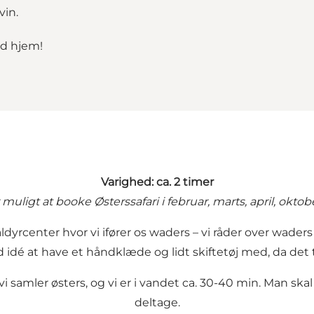
vin.
ed hjem!
Varighed: ca. 2 timer
uligt at booke Østerssafari i februar, marts, april, okt
rcenter hvor vi ifører os waders – vi råder over waders i
d idé at have et håndklæde og lidt skiftetøj med, da det 
 vi samler østers, og vi er i vandet ca. 30-40 min. Man ska
deltage.