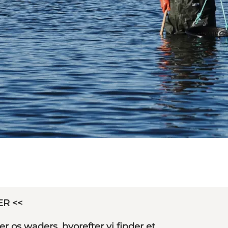
ER <<
 os waders, hvorefter vi finder et