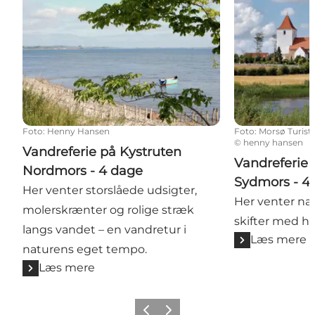
Foto
:
Henny Hansen
Foto
:
Morsø Turist
©
henny hansen
Vandreferie på Kystruten
Vandreferie 
Nordmors - 4 dage
Sydmors - 4
Her venter storslåede udsigter,
Her venter nat
molerskrænter og rolige stræk
skifter med hv
langs vandet – en vandretur i
Læs mere
naturens eget tempo.
Læs mere
Forrige billede
Næste billede