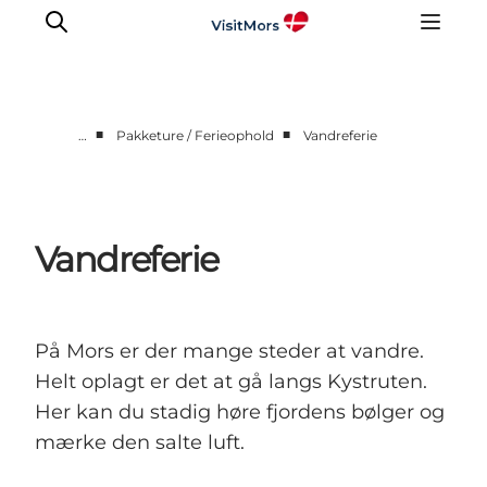
■
■
…
Pakketure / Ferieophold
Vandreferie
Aktiviteter
Oplevelser
Info om Mors
Vandreferie
Overnatning
Pakketure / Ferieophold
Planlæg din tur
På Mors er der mange steder at vandre.
Helt oplagt er det at gå langs Kystruten.
Her kan du stadig høre fjordens bølger og
mærke den salte luft.