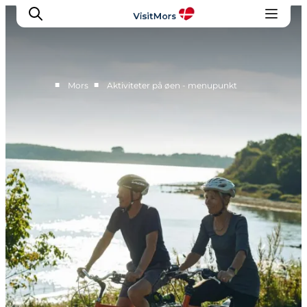
■
■
Mors
Aktiviteter på øen - menupunkt
Aktiviteter
Oplevelser
Info om Mors
Overnatning
Pakketure / Ferieophold
Planlæg din tur