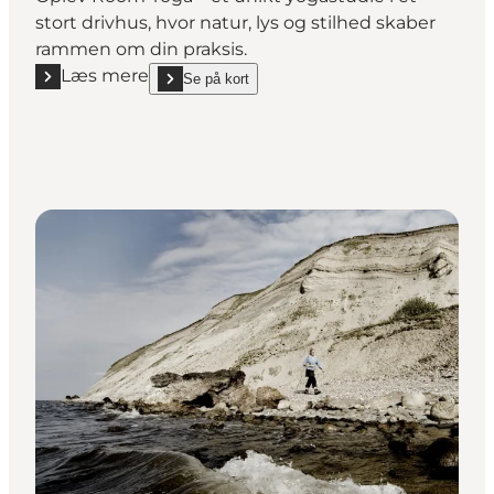
stort drivhus, hvor natur, lys og stilhed skaber
rammen om din praksis.
Læs mere
Se på kort
Læs mere "Room Yoga"
show Room Yoga on_map