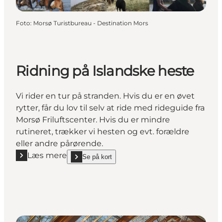
Foto
:
Morsø Turistbureau - Destination Mors
Ridning på Islandske heste
Vi rider en tur på stranden. Hvis du er en øvet
rytter, får du lov til selv at ride med rideguide fra
Morsø Friluftscenter. Hvis du er mindre
rutineret, trækker vi hesten og evt. forældre
eller andre pårørende.
Læs mere
Se på kort
Læs mere "Ridning på Islandske heste"
show Ridning på Islandske heste on_map