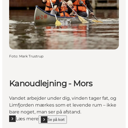
Foto
:
Mark Trustrup
Kanoudlejning - Mors
Vandet arbejder under dig, vinden tager fat, og
Limfjorden mærkes som et levende rum – ikke
bare noget, man ser på afstand.
Læs mere
Se på kort
Læs mere "Kanoudlejning - Mors"
show Kanoudlejning - Mors on_map