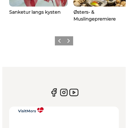
Sanketur langs kysten
Østers- &
Muslingepremiere
Forrige billede
Næste billede