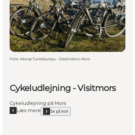
Foto
:
Morsø Turistbureau - Destination Mors
Cykeludlejning - Visitmors
Cykeludlejning på Mors
Læs mere
Se på kort
Læs mere "Cykeludlejning - Visitmors"
show Cykeludlejning - Visitmors on_map