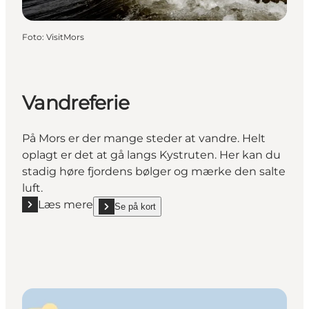
Foto
:
VisitMors
Vandreferie
På Mors er der mange steder at vandre. Helt
oplagt er det at gå langs Kystruten. Her kan du
stadig høre fjordens bølger og mærke den salte
luft.
Læs mere
Se på kort
Læs mere "Vandreferie"
show Vandreferie on_map