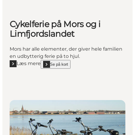
Cykelferie på Mors og i
Limfjordslandet
Mors har alle elementer, der giver hele familien
en udbytterig ferie på to hjul.
Læs mere
Se på kort
Læs mere "Cykelferie på Mors og i Limfjordslandet"
show Cykelferie på Mors og i Limfjordslandet on_ma