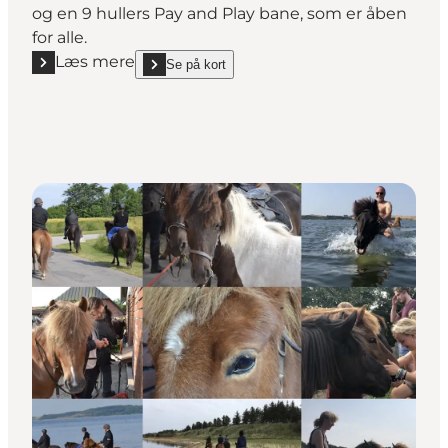
og en 9 hullers Pay and Play bane, som er åben
for alle.
Læs mere
Se på kort
Læs mere "Morsø Golfklub"
show Morsø Golfklub on_map