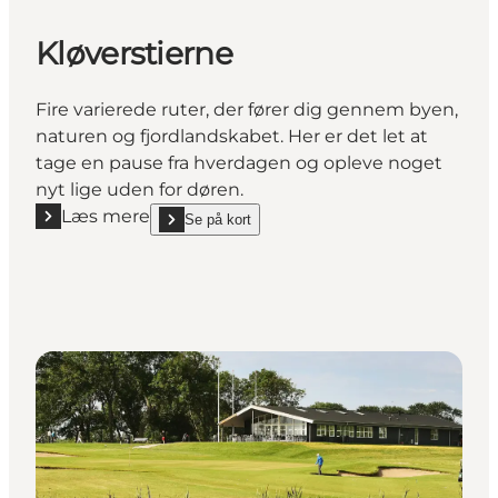
Kløverstierne
Fire varierede ruter, der fører dig gennem byen,
naturen og fjordlandskabet. Her er det let at
tage en pause fra hverdagen og opleve noget
nyt lige uden for døren.
Læs mere
Se på kort
Læs mere "Kløverstierne"
show Kløverstierne on_map