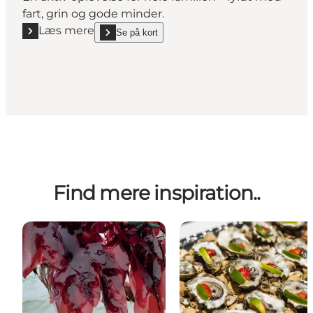
fart, grin og gode minder.
Læs mere
Se på kort
Læs mere "Vandski på Limfjorden"
show Vandski på Limfjorden on_map
Find mere inspiration..