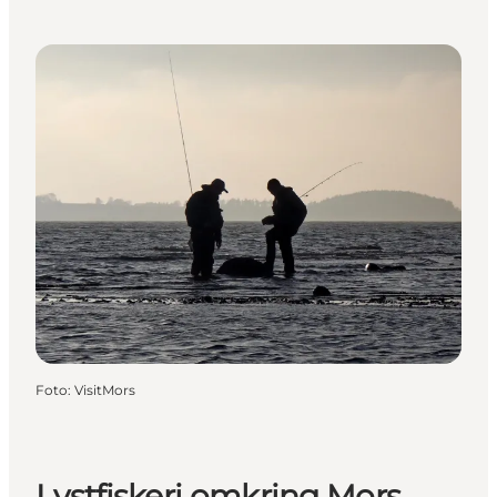
Foto
:
VisitMors
Lystfiskeri omkring Mors