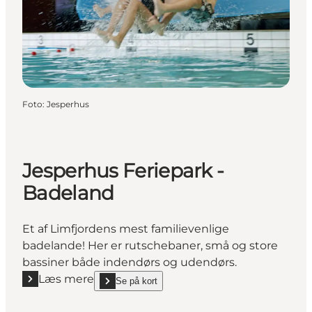
Foto
:
Jesperhus
Jesperhus Feriepark -
Badeland
Et af Limfjordens mest familievenlige
badelande! Her er rutschebaner, små og store
bassiner både indendørs og udendørs.
Læs mere
Se på kort
Læs mere "Jesperhus Feriepark - Badeland"
show Jesperhus Feriepark - Badeland on_map