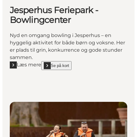
Jesperhus Feriepark -
Bowlingcenter
Nyd en omgang bowling i Jesperhus – en
hyggelig aktivitet for både børn og voksne. Her
er plads til grin, konkurrence og gode stunder
sammen.
Læs mere
Se på kort
Læs mere "Jesperhus Feriepark - Bowlingcenter"
show Jesperhus Feriepark - Bowlingcenter on_map