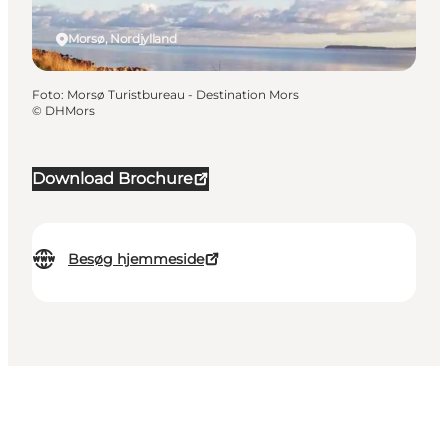
Morsø, Nordjylland
Foto
:
Morsø Turistbureau - Destination Mors
©
DHMors
Download Brochure
Besøg hjemmeside