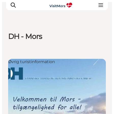
DH - Mors
Aktiviteter
Oplevelser
Info om Mors
Øvrig turistinformation
Overnatning
Pakketure / Ferieophold
Planlæg din tur