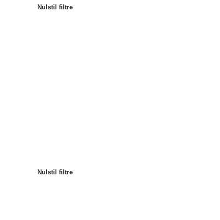
Nulstil filtre
Mest populære
Sortér
:
Nulstil filtre
Nulstil filtre
Nulstil filtre