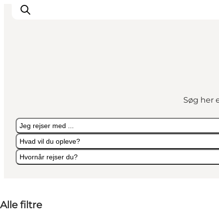
Aktiviteter
Oplevelser
Søg her e
Info om Mors
Overnatning
Jeg rejser med ...
Pakketure / Ferieophold
Hvad vil du opleve?
Planlæg din tur
Hvornår rejser du?
Jeg rejser med ...
Hvad vil du opleve?
Hvornår rejser du?
Alle filtre