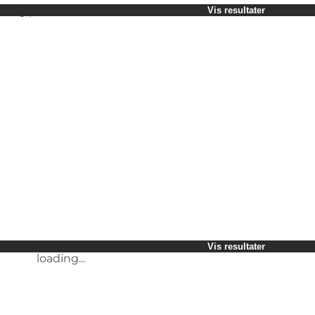
Vælg periode
Vis resultater
Børn
Venner
Min virksomhed
Min partner
loading...
Mig selv
Vis resultater
loading...
Vis resultater
loading...
Vis resultater
loading...