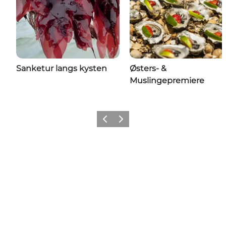
Sanketur langs kysten
Østers- &
Muslingepremiere
Forrige billede
Næste billede