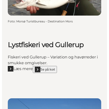
Foto
:
Morsø Turistbureau - Destination Mors
Lystfiskeri ved Gullerup
Fiskeri ved Gullerup – Variation og havørreder i
smukke omgivelser.
Læs mere
Se på kort
Læs mere "Lystfiskeri ved Gullerup"
show Lystfiskeri ved Gullerup on_map