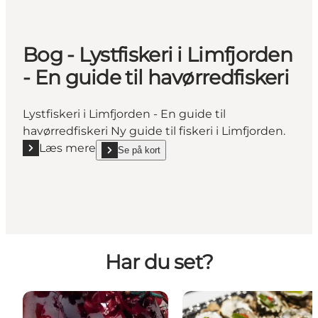
Bog - Lystfiskeri i Limfjorden
- En guide til havørredfiskeri
Lystfiskeri i Limfjorden - En guide til
havørredfiskeri Ny guide til fiskeri i Limfjorden.
Læs mere
Se på kort
Læs mere "Bog - Lystfiskeri i Limfjorden - En guide ti
show Bog - Lystfiskeri i Limfjorden - En guide til ha
Har du set?