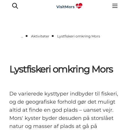
■
■
…
Aktiviteter
Lystfiskeri omkring Mors
Aktiviteter
Oplevelser
Info om Mors
Lystfiskeri omkring Mors
Overnatning
Pakketure / Ferieophold
Planlæg din tur
De varierede kysttyper indbyder til fiskeri,
og de geografiske forhold gør det muligt
altid at finde en god plads – uanset vejr.
Mors' kyster byder desuden på storslået
natur og masser af plads at gå på