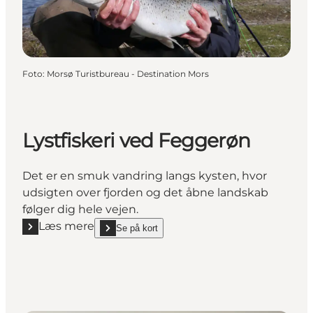
Foto
:
Morsø Turistbureau - Destination Mors
Lystfiskeri ved Feggerøn
Det er en smuk vandring langs kysten, hvor
udsigten over fjorden og det åbne landskab
følger dig hele vejen.
Læs mere
Se på kort
Læs mere "Lystfiskeri ved Feggerøn"
show Lystfiskeri ved Feggerøn on_map