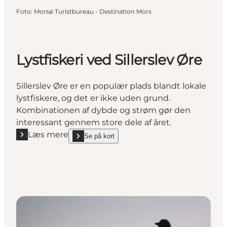
Foto
:
Morsø Turistbureau - Destination Mors
Lystfiskeri ved Sillerslev Øre
Sillerslev Øre er en populær plads blandt lokale
lystfiskere, og det er ikke uden grund.
Kombinationen af dybde og strøm gør den
interessant gennem store dele af året.
Læs mere
Se på kort
Læs mere "Lystfiskeri ved Sillerslev Øre"
show Lystfiskeri ved Sillerslev Øre on_map