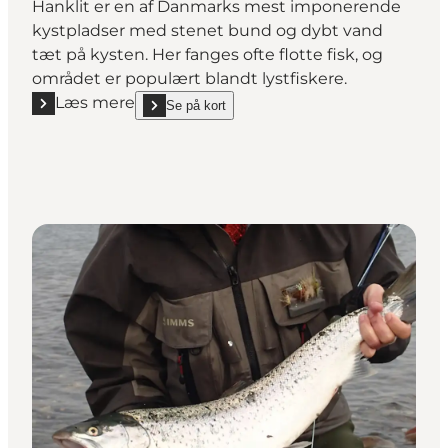
Hanklit er en af Danmarks mest imponerende
kystpladser med stenet bund og dybt vand
tæt på kysten. Her fanges ofte flotte fisk, og
området er populært blandt lystfiskere.
Læs mere
Se på kort
Læs mere "Fiskeri ved Hanklit"
show Fiskeri ved Hanklit on_map