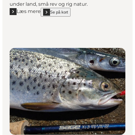
under land, små rev og rig natur.
Læs mere
Se på kort
Læs mere "Hesterør Odde"
show Hesterør Odde on_map