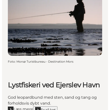
Foto
:
Morsø Turistbureau - Destination Mors
Lystfiskeri ved Ejerslev Havn
God leopardbund med sten, sand og tang og
forholdsvis dybt vand.
Læs mere
Se på kort