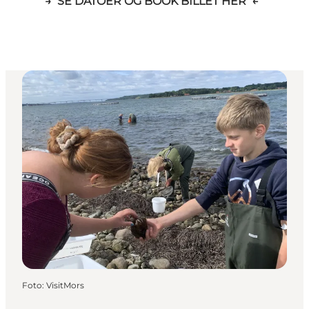
→ SE DATOER OG BOOK BILLET HER ←
Foto
:
VisitMors