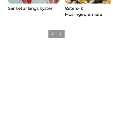
Sanketur langs kysten
Østers- &
Muslingepremiere
Forrige billede
Næste billede