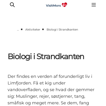
■
■
…
Aktiviteter
Biologi i Strandkanten
Aktiviteter
Oplevelser
Info om Mors
Biologi i Strandkanten
Overnatning
Pakketure / Ferieophold
Planlæg din tur
Der findes en verden af forunderligt liv i
Limfjorden. Få et kig under
vandoverfladen, og se hvad der gemmer
sig: Muslinger, rejer, søstjerner, tang,
småfisk og meget mere. Se dem, fang