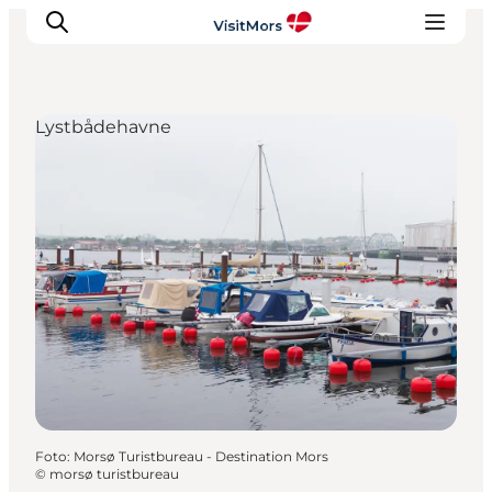
Lystbådehavne
Aktiviteter
Oplevelser
Info om Mors
Overnatning
Pakketure / Ferieophold
Planlæg din tur
Foto
:
Morsø Turistbureau - Destination Mors
©
morsø turistbureau