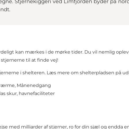
gne. Stjernekiggeri ved Limfjorden byder på nor
undt.
tydeligt kan mærkes i de mørke tider. Du vil nemlig oplev
jernerne til at finde vej!
tjernerne i shelteren. Læs mere om shelterpladsen på
ud
orsværme, Månenedgang
las skur, havnefaciliteter
jse med milliarder af stjerner, ro for din sjæl og endda