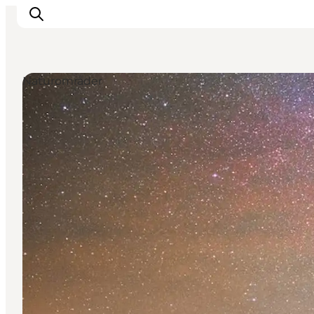
Naturområder
Aktiviteter
Oplevelser
Info om Mors
Overnatning
Pakketure / Ferieophold
Planlæg din tur