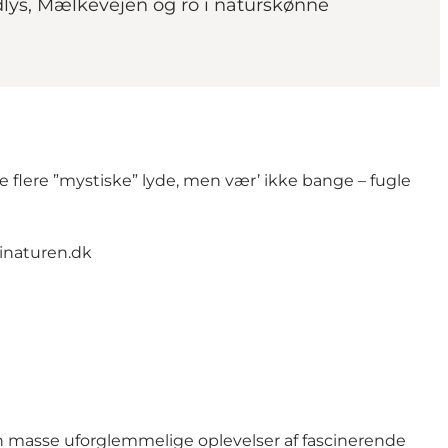
dlys, Mælkevejen og ro i naturskønne
e flere ”mystiske” lyde, men vær’ ikke bange – fugle
inaturen.dk
 en masse uforglemmelige oplevelser af fascinerende