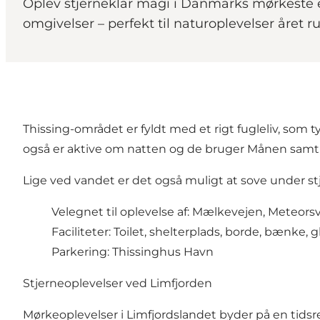
Oplev stjerneklar magi i Danmarks mørkeste e
omgivelser – perfekt til naturoplevelser året r
Thissing-området er fyldt med et rigt fugleliv, som 
også er aktive om natten og de bruger Månen samt st
Lige ved vandet er det også muligt at sove under s
Velegnet til oplevelse af: Mælkevejen, Mete
Faciliteter: Toilet, shelterplads, borde, bænke, g
Parkering: Thissinghus Havn
Stjerneoplevelser ved Limfjorden
Mørkeoplevelser i Limfjordslandet byder på en tidsre