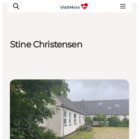
Stine Christensen
Aktiviteter
Oplevelser
Info om Mors
Overnatning
Private sommerhuse
Pakketure / Ferieophold
Planlæg din tur