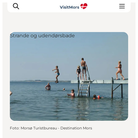
Strande og udendørsbade
Aktiviteter
Oplevelser
Info om Mors
Overnatning
Pakketure / Ferieophold
Planlæg din tur
Foto
:
Morsø Turistbureau - Destination Mors