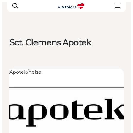
Sct. Clemens Apotek
Aktiviteter
Oplevelser
Info om Mors
Apotek/helse
Overnatning
Pakketure / Ferieophold
Planlæg din tur