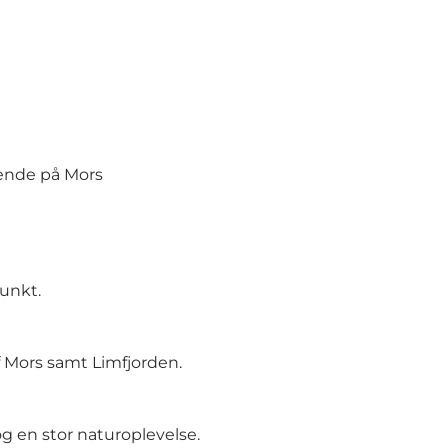
ende på Mors
punkt.
af Mors samt Limfjorden.
og en stor naturoplevelse.