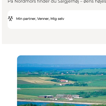
På Nordmors finder du Salgjerhøj – øens høje
Min partner, Venner, Mig selv