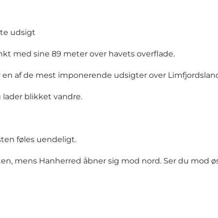
te udsigt
nkt med sine 89 meter over havets overflade.
får en af de mest imponerende udsigter over Limfjordslan
 lader blikket vandre.
ten føles uendeligt.
nten, mens Hanherred åbner sig mod nord. Ser du mod øst,