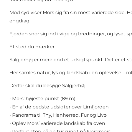
Mod syd viser Mors sig fra sin mest varierede side. 
engdrag.
Fjorden snor sig ind i vige og bredninger, og lyset 
Et sted du mærker
Salgjerhøj er mere end et udsigtspunkt. Det er et s
Her samles natur, lys og landskab i én oplevelse – roli
Derfor skal du besøge Salgjerhøj
• Mors’ højeste punkt (89 m)
• En af de bedste udsigter over Limfjorden
• Panorama til Thy, Hanherred, Fur og Livø
• Oplev Mors’ varierede landskab fra oven
• Perfekt stop på en tur rundt på Nordmors