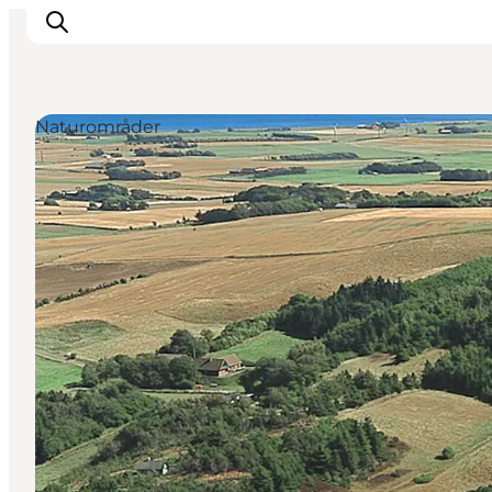
Naturområder
Aktiviteter
Oplevelser
Info om Mors
Overnatning
Pakketure / Ferieophold
Planlæg din tur