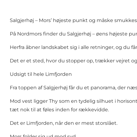
Salgjerhøj – Mors’ højeste punkt og måske smukkes
På Nordmors finder du Salgjerhøj – øens højeste pu
Herfra åbner landskabet sig i alle retninger, og du 
Det er et sted, hvor du stopper op, trækker vejret og
Udsigt til hele Limfjorden
Fra toppen af Salgjerhøj får du et panorama, der næs
Mod vest ligger Thy som en tydelig silhuet i horiso
tæt nok til at føles inden for rækkevidde.
Det er Limfjorden, når den er mest storslået.
Mors folder sig ud mod syd