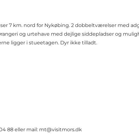
r 7 km. nord for Nykøbing. 2 dobbeltværelser med adga
angeri og urtehave med dejlige siddepladser og mulighed
e ligger i stueetagen. Dyr ikke tilladt.
04 88 eller mail:
mt@visitmors.dk