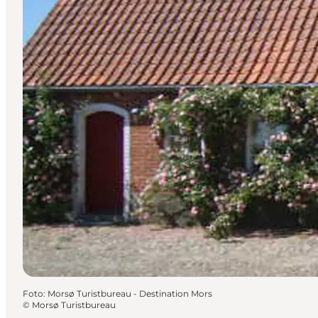
Foto
:
Morsø Turistbureau - Destination Mors
©
Morsø Turistbureau