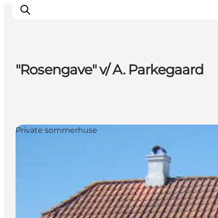
"Rosengave" v/ A. Parkegaard
Aktiviteter
Oplevelser
Info om Mors
Overnatning
Private sommerhuse
Pakketure / Ferieophold
Planlæg din tur