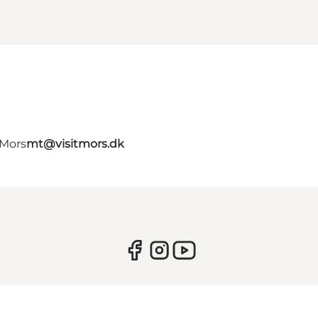
 Mors
mt@visitmors.dk