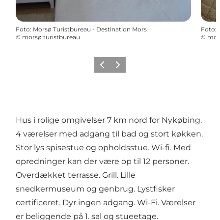
Foto
:
Morsø Turistbureau - Destination Mors
Foto
:
©
morsø turistbureau
©
mors
Forrige billede
Næste billede
Hus i rolige omgivelser 7 km nord for Nykøbing.
4 værelser med adgang til bad og stort køkken.
Stor lys spisestue og opholdsstue. Wi-fi. Med
opredninger kan der være op til 12 personer.
Overdækket terrasse. Grill. Lille
snedkermuseum og genbrug. Lystfisker
certificeret. Dyr ingen adgang. Wi-Fi. Værelser
er beliggende på 1. sal og stueetage.