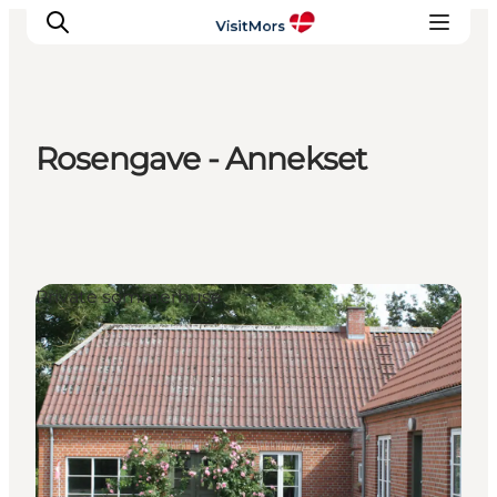
Rosengave - Annekset
Aktiviteter
Oplevelser
Info om Mors
Overnatning
Private sommerhuse
Pakketure / Ferieophold
Planlæg din tur