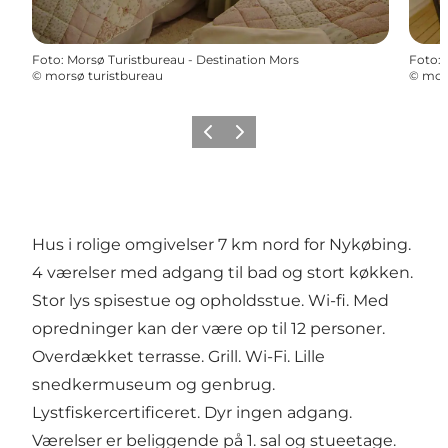
Foto
:
Morsø Turistbureau - Destination Mors
Foto
:
©
morsø turistbureau
©
mors
Forrige billede
Næste billede
Hus i rolige omgivelser 7 km nord for Nykøbing.
4 værelser med adgang til bad og stort køkken.
Stor lys spisestue og opholdsstue. Wi-fi. Med
opredninger kan der være op til 12 personer.
Overdækket terrasse. Grill. Wi-Fi. Lille
snedkermuseum og genbrug.
Lystfiskercertificeret. Dyr ingen adgang.
Værelser er beliggende på 1. sal og stueetage.