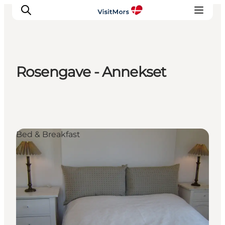
Rosengave - Annekset
Aktiviteter
Oplevelser
Info om Mors
Overnatning
Bed & Breakfast
Pakketure / Ferieophold
Planlæg din tur