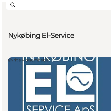
Nykøbing El-Service
Aktiviteter
Oplevelser
Info om Mors
Øvrige virksomheder
Overnatning
Pakketure / Ferieophold
Planlæg din tur