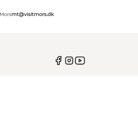
 Mors
mt@visitmors.dk