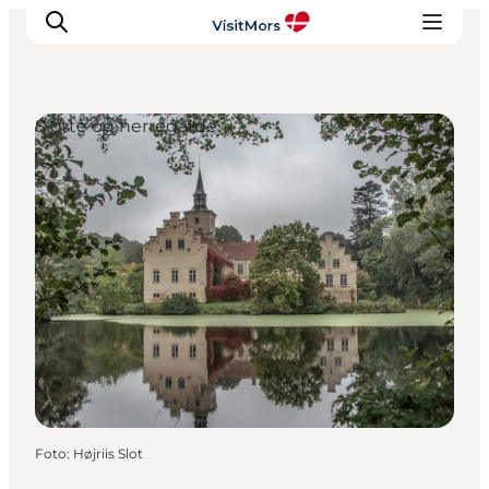
Slotte og herregårde
Aktiviteter
Oplevelser
Info om Mors
Overnatning
Pakketure / Ferieophold
Planlæg din tur
Foto
:
Højriis Slot