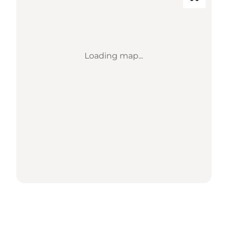
Loading map...