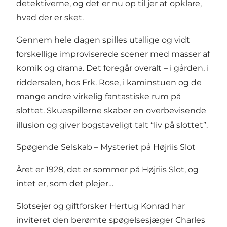
detektiverne, og det er nu op til jer at opklare,
hvad der er sket.
Gennem hele dagen spilles utallige og vidt
forskellige improviserede scener med masser af
komik og drama. Det foregår overalt – i gården, i
riddersalen, hos Frk. Rose, i kaminstuen og de
mange andre virkelig fantastiske rum på
slottet. Skuespillerne skaber en overbevisende
illusion og giver bogstaveligt talt “liv på slottet”.
Spøgende Selskab – Mysteriet på Højriis Slot
Året er 1928, det er sommer på Højriis Slot, og
intet er, som det plejer…
Slotsejer og giftforsker Hertug Konrad har
inviteret den berømte spøgelsesjæger Charles