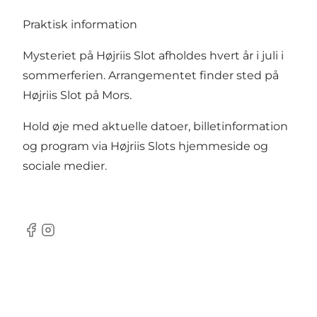
Praktisk information
Mysteriet på Højriis Slot afholdes hvert år i juli i
sommerferien. Arrangementet finder sted på
Højriis Slot på Mors.
Hold øje med aktuelle datoer, billetinformation
og program via Højriis Slots
hjemmeside
og
sociale medier.
Facebook
Instagram