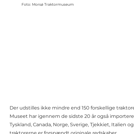
Foto
:
Morsø Traktormuseum
Der udstilles ikke mindre end 150 forskellige traktor
Museet har igennem de sidste 20 år også importeret t
Tyskland, Canada, Norge, Sverige, Tjekkiet, Italien o
traktorerne er forspændt originale redskaber.