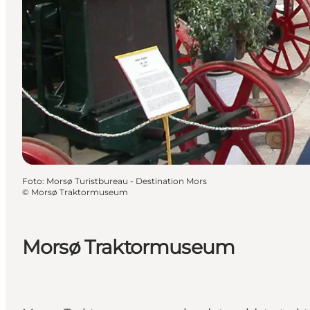
Foto
:
Morsø Turistbureau - Destination Mors
©
Morsø Traktormuseum
Morsø Traktormuseum