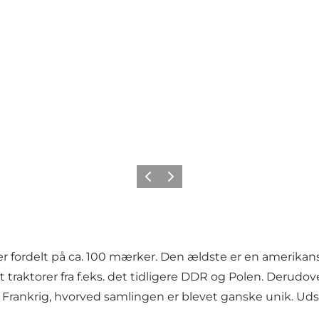
Forrige billede
Næste billede
er fordelt på ca. 100 mærker. Den ældste er en amerikansk 
raktorer fra f.eks. det tidligere DDR og Polen. Derudover
g Frankrig, hvorved samlingen er blevet ganske unik. Udst