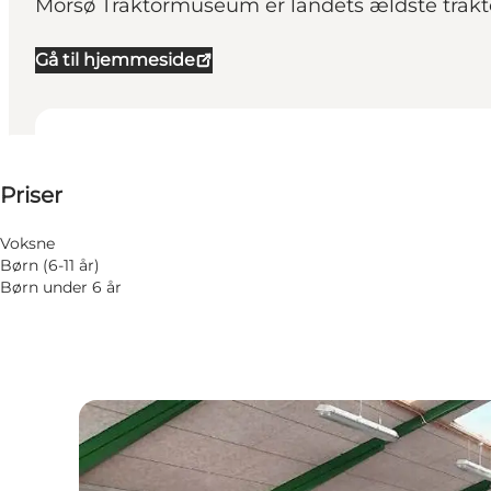
Morsø Traktormuseum er landets ældste trakt
Gå til hjemmeside
Se priser
Priser
Besøg hjemmeside
Hunde tilladt
Voksne
Børn (6-11 år)
Børn under 6 år