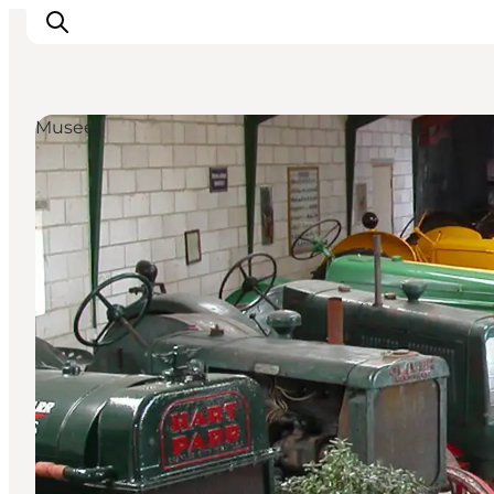
Museer
Aktiviteter
Oplevelser
Info om Mors
Overnatning
Pakketure / Ferieophold
Planlæg din tur