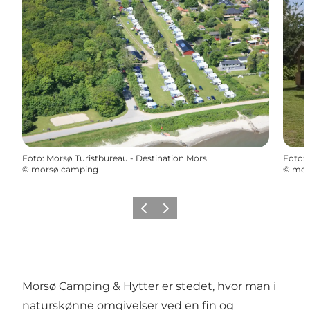
Foto
:
Morsø Turistbureau - Destination Mors
Foto
:
©
morsø camping
©
mors
Forrige billede
Næste billede
Morsø Camping & Hytter er stedet, hvor man i
naturskønne omgivelser ved en fin og