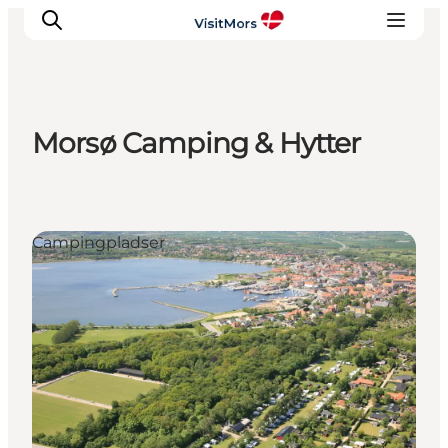
Morsø Camping & Hytter
Aktiviteter
Oplevelser
Info om Mors
Campingpladser
Overnatning
Pakketure / Ferieophold
Planlæg din tur