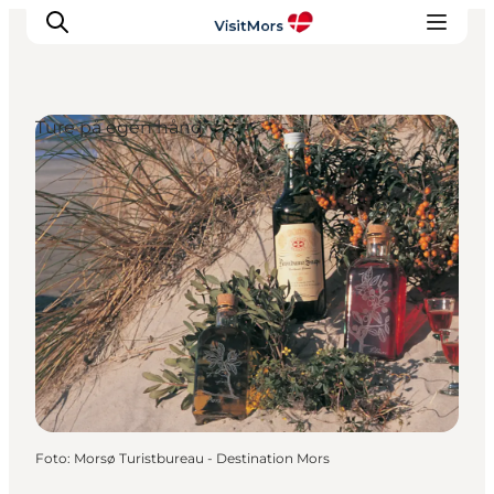
Ture på egen hånd
Aktiviteter
Oplevelser
Info om Mors
Overnatning
Pakketure / Ferieophold
Planlæg din tur
Foto
:
Morsø Turistbureau - Destination Mors