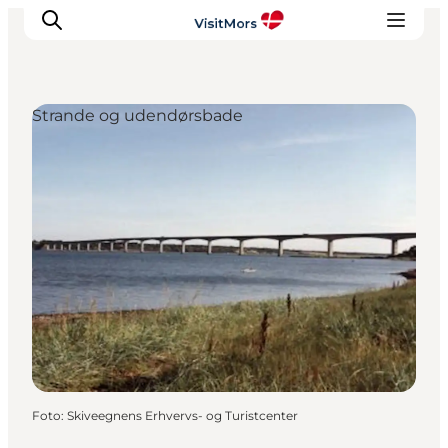
Strande og udendørsbade
Aktiviteter
Oplevelser
Info om Mors
Overnatning
Pakketure / Ferieophold
Planlæg din tur
Foto
:
Skiveegnens Erhvervs- og Turistcenter