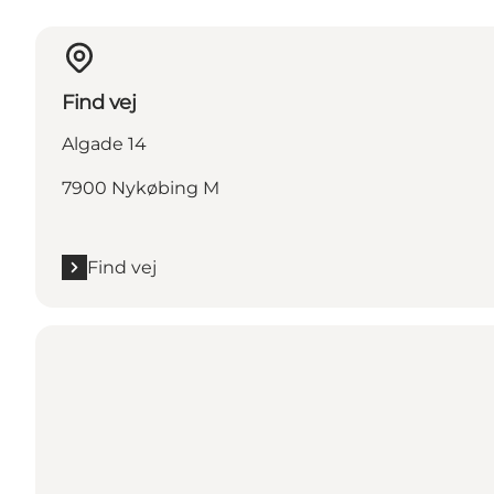
Find vej
Algade 14
7900 Nykøbing M
Find vej