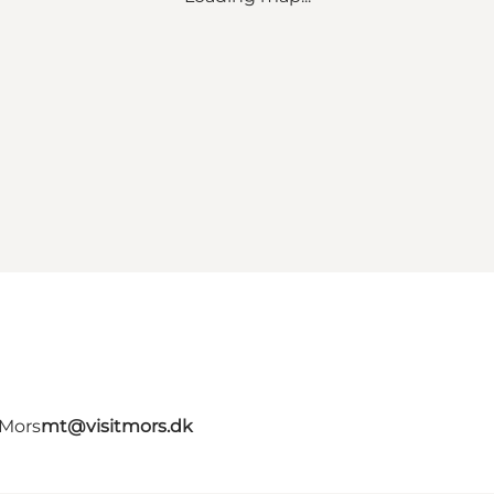
 Mors
mt@visitmors.dk