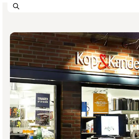
Shopping
Aktiviteter
Oplevelser
Info om Mors
Overnatning
Pakketure / Ferieophold
Planlæg din tur