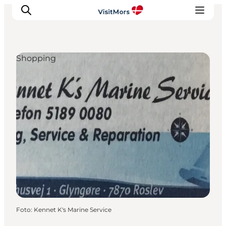
Shopping
Aktiviteter
Oplevelser
Info om Mors
Overnatning
Pakketure / Ferieophold
Planlæg din tur
Foto
:
Kennet K's Marine Service