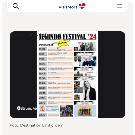
Øvrige aktiviteter
Aktiviteter
Oplevelser
Info om Mors
Overnatning
Pakketure / Ferieophold
Planlæg din tur
Struer, Vestjylland
Foto
:
Destination Limfjorden