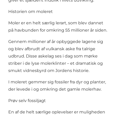
giver et sjældent indblik i livets udvikling.
Historien om moleret
Moler er en helt særlig lerart, som blev dannet
på havbunden for omkring 55 millioner år siden.
Gennem millioner af år opbyggede lagene sig
og blev afbrudt af vulkansk aske fra talrige
udbrud. Disse askelag ses i dag som mørke
striber i de lyse molerklinter – et dramatisk og
smukt vidnesbyrd om Jordens historie.
I moleret gemmer sig fossiler fra dyr og planter,
der levede i og omkring det gamle molerhav.
Prøv selv fossiljagt
En af de helt særlige oplevelser er muligheden