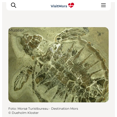
Museer
Aktiviteter
Oplevelser
Info om Mors
Overnatning
Pakketure / Ferieophold
Planlæg din tur
Foto
:
Morsø Turistbureau - Destination Mors
©
Dueholm Kloster