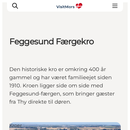
Feggesund Færgekro
Aktiviteter
Oplevelser
Info om Mors
Den historiske kro er omkring 400 år
Overnatning
gammel og har været familieejet siden
Pakketure / Ferieophold
1910. Kroen ligger side om side med
Planlæg din tur
Feggesund-færgen, som bringer gæster
fra Thy direkte til døren.
Kroer