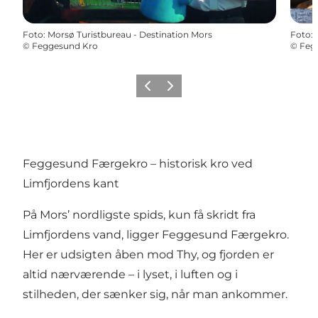
Foto
:
Morsø Turistbureau - Destination Mors
Foto
:
©
Feggesund Kro
©
Feg
Forrige billede
Næste billede
Feggesund Færgekro – historisk kro ved
Limfjordens kant
På Mors’ nordligste spids, kun få skridt fra
Limfjordens vand, ligger Feggesund Færgekro.
Her er udsigten åben mod Thy, og fjorden er
altid nærværende – i lyset, i luften og i
stilheden, der sænker sig, når man ankommer.