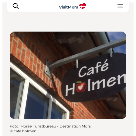
Cafeer
Aktiviteter
Oplevelser
Info om Mors
Overnatning
Pakketure / Ferieophold
Planlæg din tur
Foto
:
Morsø Turistbureau - Destination Mors
©
cafe holmen