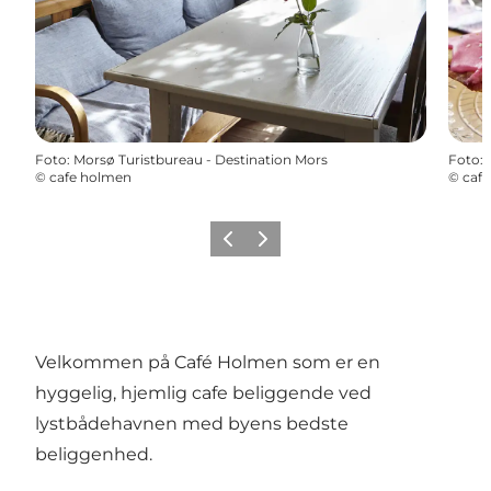
Foto
:
Morsø Turistbureau - Destination Mors
Foto
:
©
cafe holmen
©
caf
Forrige billede
Næste billede
Velkommen på Café Holmen som er en
hyggelig, hjemlig cafe beliggende ved
lystbådehavnen med byens bedste
beliggenhed.