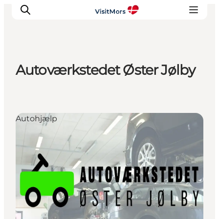
Autoværkstedet Øster Jølby
Aktiviteter
Oplevelser
Info om Mors
Autohjælp
Overnatning
Pakketure / Ferieophold
Planlæg din tur