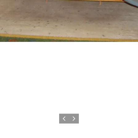
Forrige billede
Næste billede