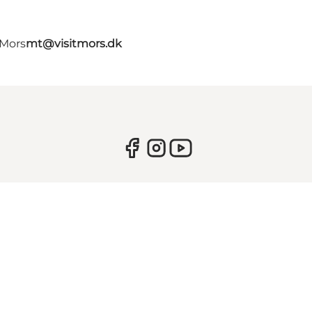
 Mors
mt@visitmors.dk