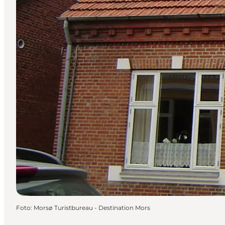
Foto
:
Morsø Turistbureau - Destination Mors