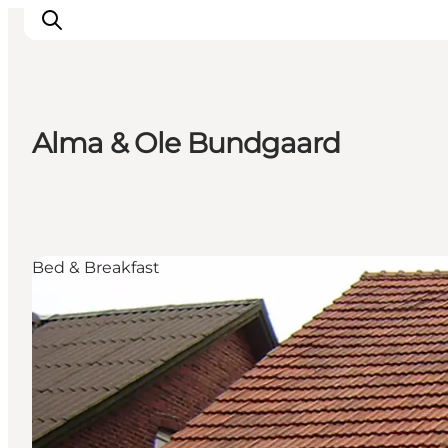
Alma & Ole Bundgaard
Aktiviteter
Oplevelser
Info om Mors
Overnatning
Bed & Breakfast
Pakketure / Ferieophold
Planlæg din tur