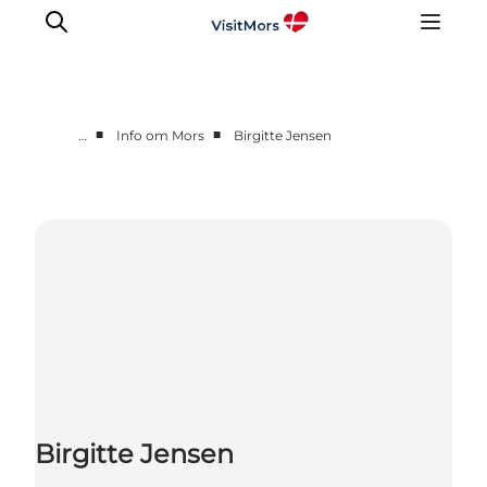
■
■
…
Info om Mors
Birgitte Jensen
Aktiviteter
Oplevelser
Info om Mors
Overnatning
Pakketure / Ferieophold
Planlæg din tur
Birgitte Jensen