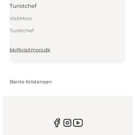
Turistchef
VisitMors
Turistchef
bk@visitmors.dk
Bente Kristensen