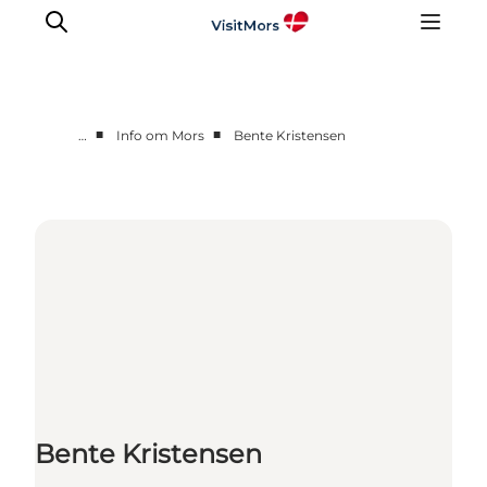
■
■
…
Info om Mors
Bente Kristensen
Aktiviteter
Oplevelser
Info om Mors
Overnatning
Pakketure / Ferieophold
Planlæg din tur
Bente Kristensen