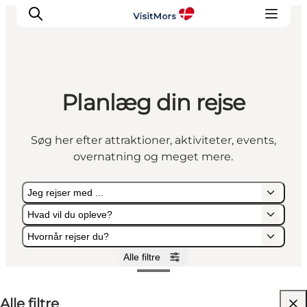
Planlæg din rejse
Aktiviteter
Oplevelser
Søg her efter attraktioner, aktiviteter, events,
Info om Mors
overnatning og meget mere.
Overnatning
Pakketure / Ferieophold
Jeg rejser med ...
Planlæg din tur
Hvad vil du opleve?
Hvornår rejser du?
Alle filtre
Jeg rejser med ...
Hvad vil du opleve?
Hvornår rejser du?
Alle filtre