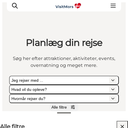
Planlæg din rejse
Aktiviteter
Oplevelser
Søg her efter attraktioner, aktiviteter, events,
Info om Mors
overnatning og meget mere.
Overnatning
Pakketure / Ferieophold
Jeg rejser med ...
Planlæg din tur
Hvad vil du opleve?
Hvornår rejser du?
Alle filtre
Jeg rejser med ...
Hvad vil du opleve?
Hvornår rejser du?
Alle filtre