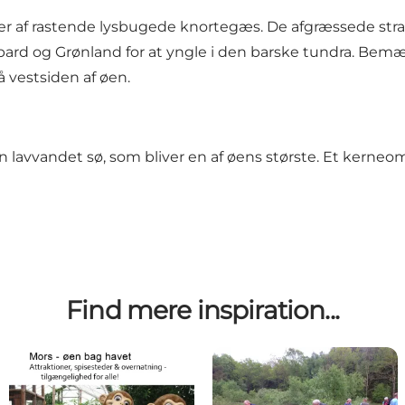
nder af rastende lysbugede knortegæs. De afgræssede stra
lbard og Grønland for at yngle i den barske tundra. Bemær
 vestsiden af øen.
 lavvandet sø, som bliver en af øens største. Et kerneom
Find mere inspiration...