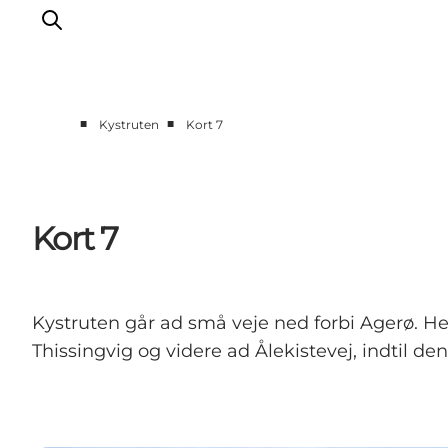
■
■
Kystruten
Kort 7
Kort 7
Kystruten går ad små veje ned forbi Agerø. He
Thissingvig og videre ad Ålekistevej, indtil de