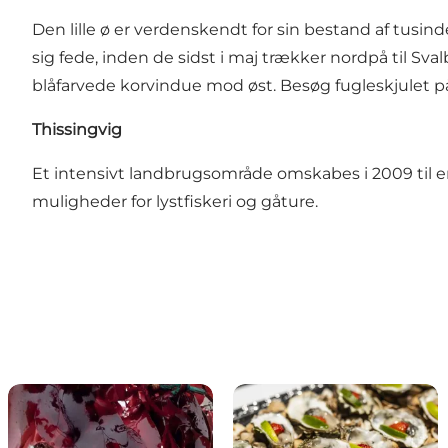
Den lille ø er verdenskendt for sin bestand af tusi
sig fede, inden de sidst i maj trækker nordpå til Sva
blåfarvede korvindue mod øst. Besøg fugleskjulet på
Thissingvig
Et intensivt landbrugsområde omskabes i 2009 til en
muligheder for lystfiskeri og gåture.