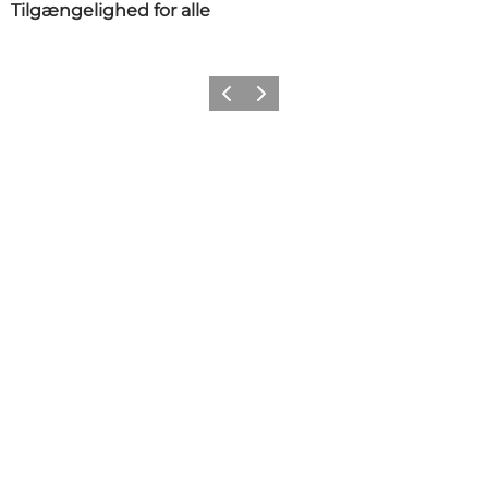
Tilgængelighed for alle
Forrige billede
Næste billede