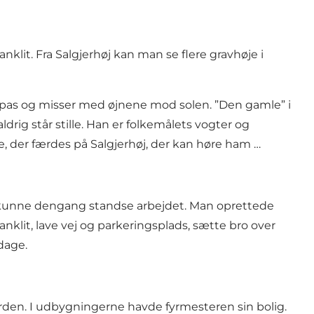
klit. Fra Salgjerhøj kan man se flere gravhøje i
tilpas og misser med øjnene mod solen. ”Den gamle” i
ldrig står stille. Han er folkemålets vogter og
e, der færdes på Salgjerhøj, der kan høre ham …
lov kunne dengang standse arbejdet. Man oprettede
klit, lave vej og parkeringsplads, sætte bro over
dage.
ården. I udbygningerne havde fyrmesteren sin bolig.