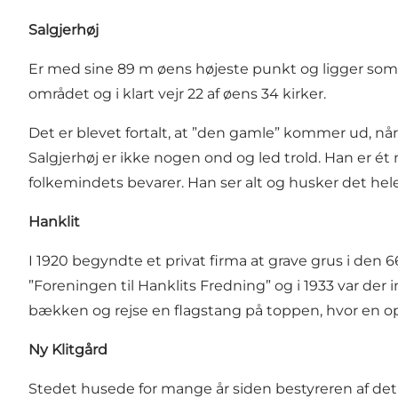
Salgjerhøj
Er med sine 89 m øens højeste punkt og ligger som en
området og i klart vejr 22 af øens 34 kirker.
Det er blevet fortalt, at ”den gamle” kommer ud, nå
Salgjerhøj er ikke nogen ond og led trold. Han er ét m
folkemindets bevarer. Han ser alt og husker det hele
Hanklit
I 1920 begyndte et privat firma at grave grus i den
”Foreningen til Hanklits Fredning” og i 1933 var de
bækken og rejse en flagstang på toppen, hvor en op
Ny Klitgård
Stedet husede for mange år siden bestyreren af det