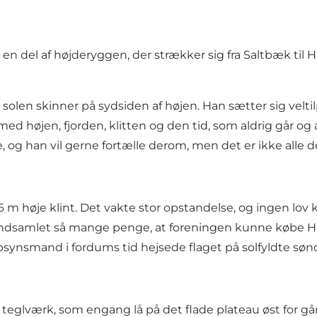
 del af højderyggen, der strækker sig fra Saltbæk til Han
r solen skinner på sydsiden af højen. Han sætter sig vel
ed højen, fjorden, klitten og den tid, som aldrig går og a
, og han vil gerne fortælle derom, men det er ikke alle d
 66 m høje klint. Det vakte stor opstandelse, og ingen 
r indsamlet så mange penge, at foreningen kunne købe Han
synsmand i fordums tid hejsede flaget på solfyldte søn
 teglværk, som engang lå på det flade plateau øst for g