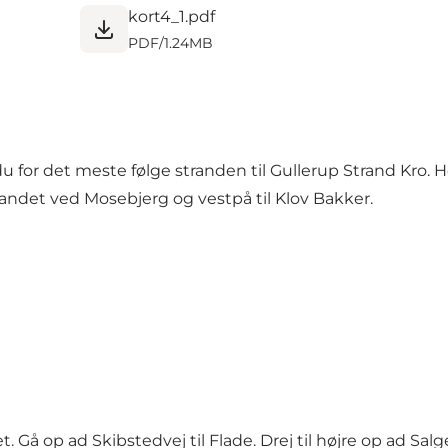
kort4_1.pdf
PDF
/
1.24MB
 du for det meste følge stranden til Gullerup Strand Kro. H
 vandet ved Mosebjerg og vestpå til Klov Bakker.
. Gå op ad Skibstedvej til Flade. Drej til højre op ad Salg