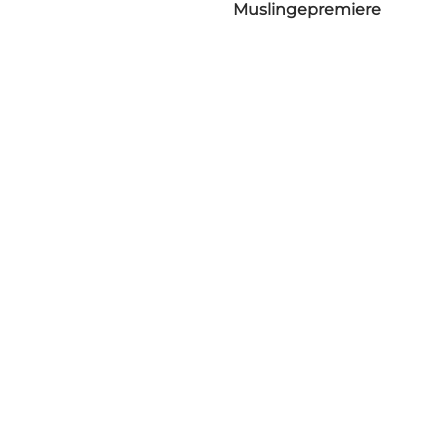
Muslingepremiere
Vælg sprog