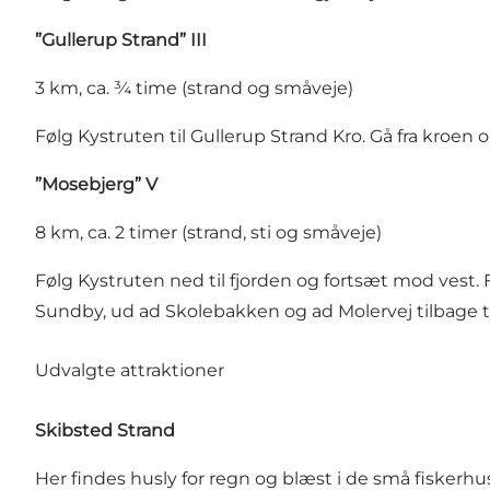
”Gullerup Strand” III
3 km, ca. ¾ time (strand og småveje)
Følg Kystruten til Gullerup Strand Kro. Gå fra kroen op
”Mosebjerg” V
8 km, ca. 2 timer (strand, sti og småveje)
Følg Kystruten ned til fjorden og fortsæt mod vest. 
Sundby, ud ad Skolebakken og ad Molervej tilbage til
Udvalgte attraktioner
Skibsted Strand
Her findes husly for regn og blæst i de små fiskerhu