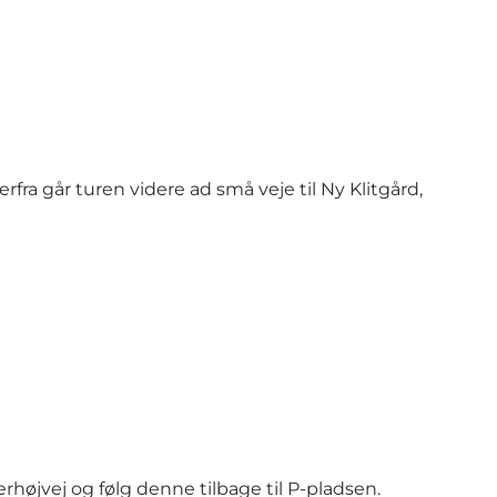
erfra går turen videre ad små veje til Ny Klitgård,
erhøjvej og følg denne tilbage til P-pladsen.