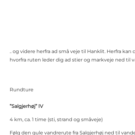
.. og videre herfra ad små veje til Hanklit. Herfra kan
hvorfra ruten leder dig ad stier og markveje ned til
Rundture
”Salgjerhøj” IV
4 km, ca. 1 time (sti, strand og småveje)
Følg den gule vandrerute fra Salgjerhøj ned til vandet